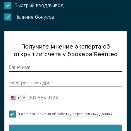
Быстрый ввод/вывод
Наличие бонусов
Получите мнение эксперта об
открытии счета у брокера Reentec
+1
United
States
+1
Я даю согласие на
обработку персональных данных