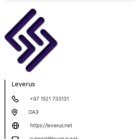
Leverus
+97 1521 733131
ОАЭ
https://leverus.net
support@leverus.net